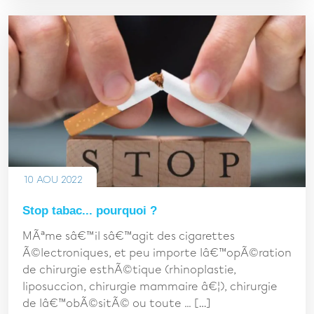
10 AOU 2022
Stop tabac... pourquoi ?
MÃªme sâ€™il sâ€™agit des cigarettes
Ã©lectroniques, et peu importe lâ€™opÃ©ration
de chirurgie esthÃ©tique (rhinoplastie,
liposuccion, chirurgie mammaire â€¦), chirurgie
de lâ€™obÃ©sitÃ© ou toute ... […]