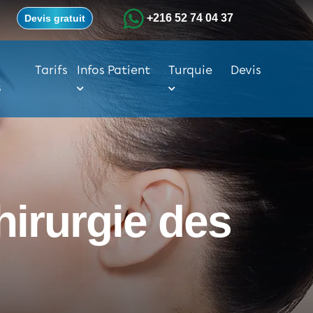
+216 52 74 04 37
Devis gratuit
Tarifs
Infos Patient
Turquie
Devis
s
hirurgie des