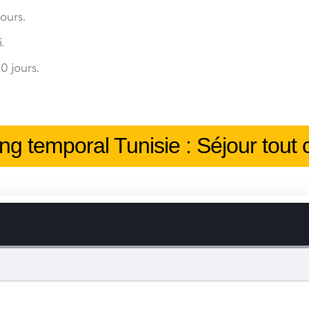
ours.
.
0 jours.
fting temporal Tunisie : Séjour tout