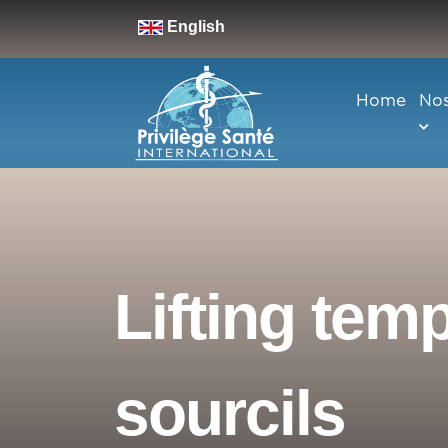
English
Home
Nos
Lifting temp
sourcils