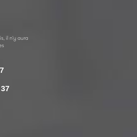
, il n'y aura
es
37
 37