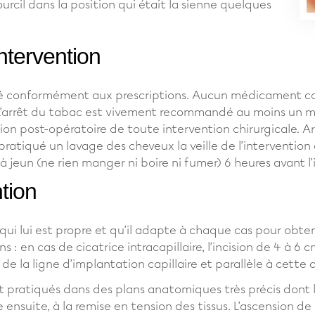
rcil dans la position qui était la sienne quelques
intervention
isé conformément aux prescriptions. Aucun médicament con
 L’arrêt du tabac est vivement recommandé au moins un mois
on post-opératoire de toute intervention chirurgicale. A
a pratiqué un lavage des cheveux la veille de l’interventio
 à jeun (ne rien manger ni boire ni fumer) 6 heures avant l’
ntion
 lui est propre et qu’il adapte à chaque cas pour obtenir 
: en cas de cicatrice intracapillaire, l’incision de 4 à 6
e la ligne d’implantation capillaire et parallèle à cette d
ont pratiqués dans des plans anatomiques très précis dont 
 ensuite, à la remise en tension des tissus. L’ascension de