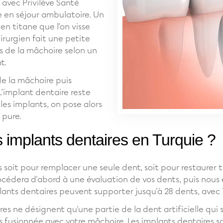
avec Privilève Santé
le en séjour ambulatoire. Un
 en titane que l’on visse
irurgien fait une petite
os de la mâchoire selon un
t.
 de la mâchoire puis
L’implant dentaire reste
les implants, on pose alors
 pure.
 implants dentaires en Turquie ?
 soit pour remplacer une seule dent, soit pour restaurer to
océdera d'abord à une évaluation de vos dents, puis nous
lants dentaires peuvent supporter jusqu'à 28 dents, avec
s ne désignent qu'une partie de la dent artificielle qui se
 fusionnée avec votre mâchoire. Les implants dentaires so