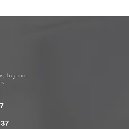
, il n'y aura
es
37
 37