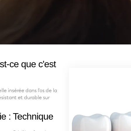
st-ce que c'est
lle insérée dans l’os de la
sistant et durable sur
ie : Technique