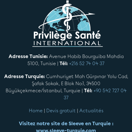
Adresse Tunisie:
Avenue Habib Bourguiba Mahdia
5100, Tunisie |
Tél:
+216 52 74 04 37
Adresse Turquie:
Cumhuriyet Mah Gürpınar Yolu Cad,
Şafak Sokak, E Blok No:1, 34500
Büyükçekmece/İstanbul, Turquie |
Tél:
+90 542 727 04
37
Home
|
Devis gratuit
|
Actualités
Visitez notre site de Sleeve en Turquie :
www.sleeve-turquie.com